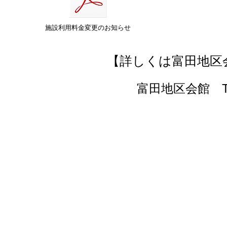
施設利用料金変更のお知らせ
【詳しくは富田地区
​富田地区会館 TEL
中